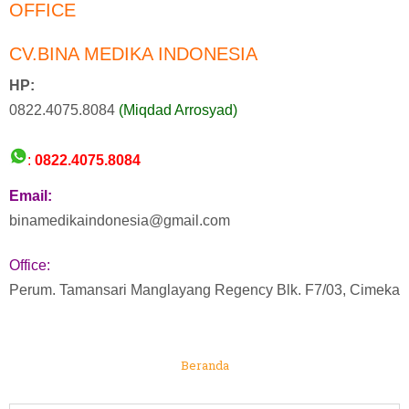
OFFICE
CV.BINA MEDIKA INDONESIA
HP:
0822.4075.8084
(Miqdad Arrosyad)
:
0822.4075.8084
Email:
binamedikaindonesia@gmail.com
Office:
Perum. Tamansari Manglayang Regency Blk. F7/03, Cimekar,
Beranda