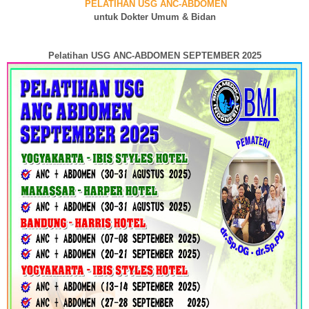
PELATIHAN USG ANC-ABDOMEN
untuk Dokter Umum & Bidan
Pelatihan USG ANC-ABDOMEN SEPTEMBER 2025