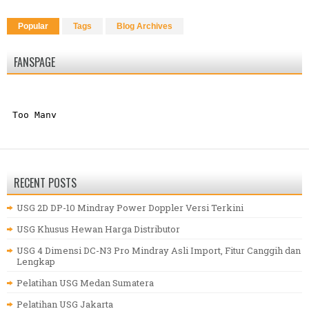
Popular
Tags
Blog Archives
FANSPAGE
RECENT POSTS
USG 2D DP-10 Mindray Power Doppler Versi Terkini
USG Khusus Hewan Harga Distributor
USG 4 Dimensi DC-N3 Pro Mindray Asli Import, Fitur Canggih dan
Lengkap
Pelatihan USG Medan Sumatera
Pelatihan USG Jakarta