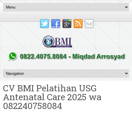
CV BMI Pelatihan USG
Antenatal Care 2025 wa
082240758084