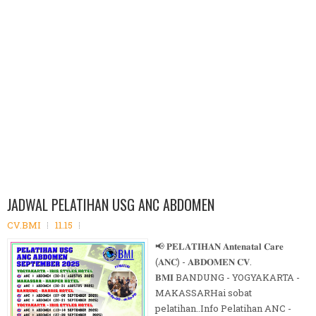
JADWAL PELATIHAN USG ANC ABDOMEN
CV.BMI
11.15
📢 𝐏𝐄𝐋𝐀𝐓𝐈𝐇𝐀𝐍 𝐀𝐧𝐭𝐞𝐧𝐚𝐭𝐚𝐥 𝐂𝐚𝐫𝐞
(𝐀𝐍𝐂) - 𝐀𝐁𝐃𝐎𝐌𝐄𝐍 𝐂𝐕.
𝐁𝐌𝐈 BANDUNG - YOGYAKARTA -
MAKASSARHai sobat
pelatihan..Info Pelatihan ANC -