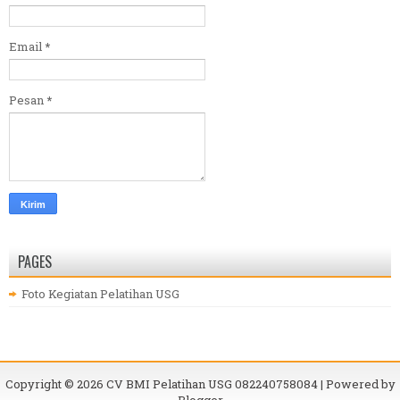
Email
*
Pesan
*
PAGES
Foto Kegiatan Pelatihan USG
Copyright ©
2026
CV BMI Pelatihan USG 082240758084
| Powered by