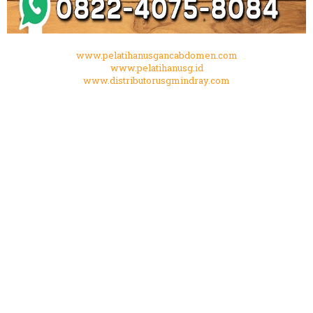
www.pelatihanusgancabdomen.com
www.pelatihanusg.id
www.distributorusgmindray.com
pelatihan usg surabaya, pelatihan usg anc surabaya,
pelatihan usg abdomen surabaya, pelatihan usg surabaya
terbaru, pelatihan usg bidan surabaya, pelatihan usg dokter
umum surabaya, pelatihan usg surabaya 2025, jadwal
pelatihan usg surabaya, jadwal pelatihan usg surabya 2025,
jadwal pelatihan usg surabaya terbaru, pelatihan kebidanan
terbaru, pelatihan usg jogjakarta, pelatihan usg yogyakarta,
pelatihan usg
Abdomen jogjakarta, pelatihan usg abdomen
yogyakarta, pelatihan usg anc jogjakarta, pel
atihan anc
#dokter #bidan #dokterumum #pelatihanusg #kedokteran
#kebidanan #pelatihandokter #pelatihanbidan
#pelatihandokterumum #pelatihanusganc #pelatihanusg2025
#jadwalpelatihanusg2025 #pelatihanusgbandung
#pelatihanusgsolo #pelatihanusgyogyakarta
#pelatihanusgabdomen #pelatihanusgidi #pelatihanusgpdui
#pelatihanusgibi #pelatihanusgkemenkes
#pelatihanusgnakes #pelatihanusgpdki
#pelatihanusgdokterumummedan #pelatihanusgdokterumum
#pelatihanusgdokterumumbandung