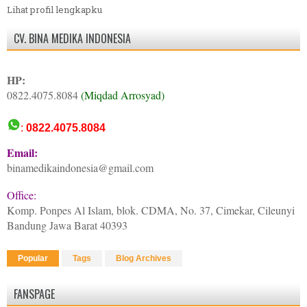
Lihat profil lengkapku
CV. BINA MEDIKA INDONESIA
HP:
0822.4075.8084
(Miqdad Arrosyad)
:
0822.4075.8084
Email:
binamedikaindonesia@gmail.com
Office:
Komp. Ponpes Al Islam, blok. CDMA, No. 37, Cimekar, Cileunyi
Bandung Jawa Barat 40393
Popular
Tags
Blog Archives
FANSPAGE