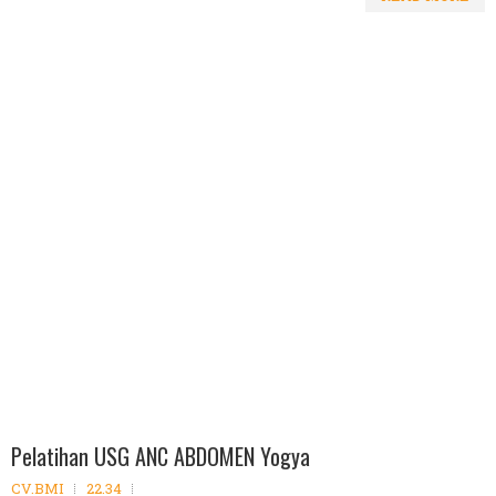
Pelatihan USG ANC ABDOMEN Yogya
CV.BMI
22.34