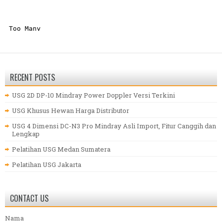
RECENT POSTS
USG 2D DP-10 Mindray Power Doppler Versi Terkini
USG Khusus Hewan Harga Distributor
USG 4 Dimensi DC-N3 Pro Mindray Asli Import, Fitur Canggih dan
Lengkap
Pelatihan USG Medan Sumatera
Pelatihan USG Jakarta
CONTACT US
Nama